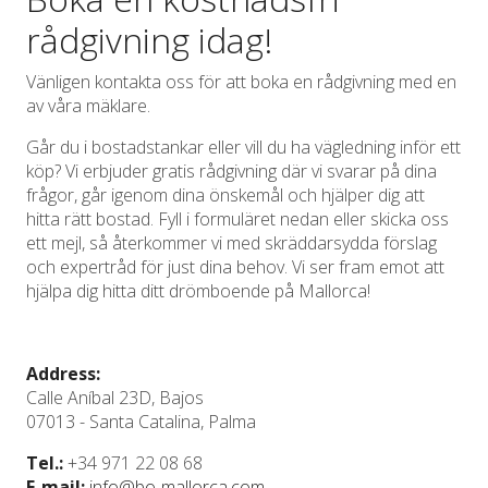
rådgivning idag!
Vänligen kontakta oss för att boka en rådgivning med en
av våra mäklare.
Går du i bostadstankar eller vill du ha vägledning inför ett
köp? Vi erbjuder gratis rådgivning där vi svarar på dina
frågor, går igenom dina önskemål och hjälper dig att
hitta rätt bostad. Fyll i formuläret nedan eller skicka oss
ett mejl, så återkommer vi med skräddarsydda förslag
och expertråd för just dina behov. Vi ser fram emot att
hjälpa dig hitta ditt drömboende på Mallorca!
Address:
Calle Aníbal 23D, Bajos
07013 - Santa Catalina, Palma
Tel.:
+34 971 22 08 68
E-mail:
info@bo-mallorca.com