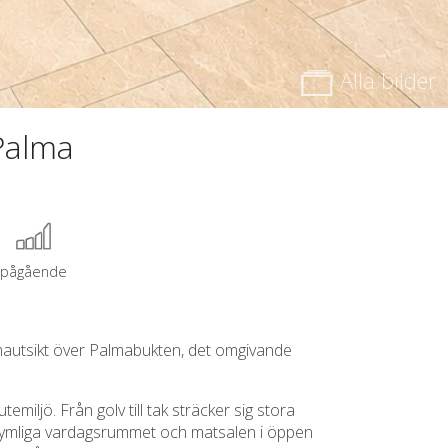
Alla bilder
Palma
pågående
mautsikt över Palmabukten, det omgivande
miljö. Från golv till tak sträcker sig stora
t rymliga vardagsrummet och matsalen i öppen