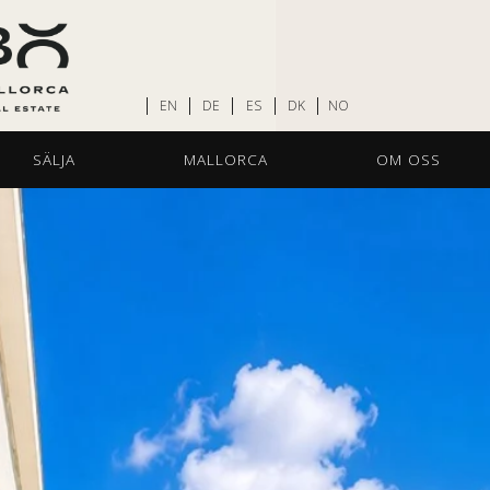
EN
DE
ES
DK
NO
SÄLJA
MALLORCA
OM OSS