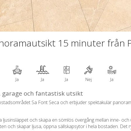
anoramautsikt 15 minuter från 
Ja
Ja
Ja
Nej
Ja
 garage och fantastisk utsikt
a bostadsområdet Sa Font Seca och erbjuder spektakulär panora
a ljusinsläppet och skapa en sömlös övergång mellan inne- och ute
kten och skapar ljusa, öppna sällskapsytor i hela bostaden. De