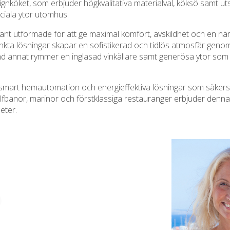
esignköket, som erbjuder högkvalitativa materialval, köksö samt ut
ciala ytor utomhus.
ant utformade för att ge maximal komfort, avskildhet och en när
änkta lösningar skapar en sofistikerad och tidlös atmosfär genom
nd annat rymmer en inglasad vinkällare samt generösa ytor som k
 smart hemautomation och energieffektiva lösningar som säkers
, golfbanor, marinor och förstklassiga restauranger erbjuder den
heter.