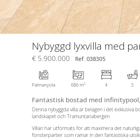
Nybyggd lyxvilla med p
€ 5.900.000
Ref. 038305
2
Palmanyola
686 m
4
5
Fantastisk bostad med infinitypool,
Denna nybyggda villa är belägen i det exklusiv
landskapet och Tramuntanabergen.
Villan har utformats för att maximera det naturlig
fönsterpartier som ramar in den fantastiska utsi