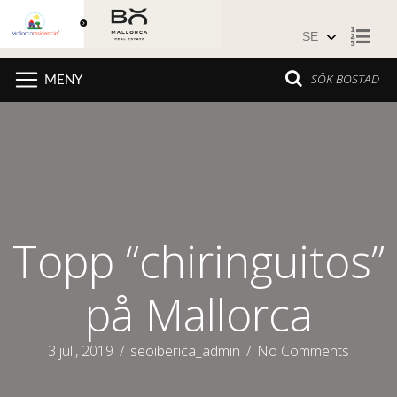
Hoppa till innehåll
SÖK BOSTAD
MENY
Topp “chiringuitos”
på Mallorca
3 juli, 2019
/
seoiberica_admin
/
No Comments