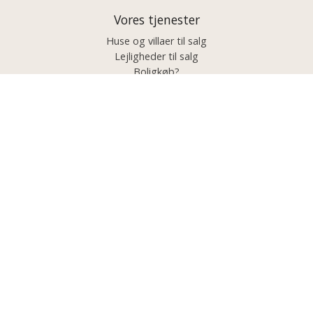
Vores tjenester
Huse og villaer til salg
Lejligheder til salg
Boligkøb?
Boligsalg?
Projekter og investeringer
Luksus / Eksklusiv
Ejendommer efter område
Palma de Mallorca
Sørvest
Nordvest / Vest
Syd
Sydøst
Nord
Nordøst
Center
Kontakt Os