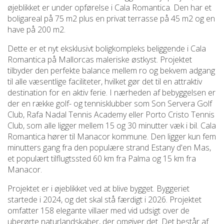
øjeblikket er under opførelse i Cala Romantica. Den har et
boligareal på 75 m2 plus en privat terrasse på 45 m2 og en
have på 200 m2.
Dette er et nyt eksklusivt boligkompleks beliggende i Cala
Romantica på Mallorcas maleriske østkyst. Projektet
tilbyder den perfekte balance mellem ro og bekvem adgang
til alle væsentlige faciliteter, hvilket gør det til en attraktiv
destination for en aktiv ferie. I nærheden af bebyggelsen er
der en række golf- og tennisklubber som Son Servera Golf
Club, Rafa Nadal Tennis Academy eller Porto Cristo Tennis
Club, som alle ligger mellem 15 og 30 minutter væk i bil. Cala
Romantica hører til Manacor kommune. Den ligger kun fem
minutters gang fra den populære strand Estany d'en Mas,
et populært tilflugtssted 60 km fra Palma og 15 km fra
Manacor.
Projektet er i øjeblikket ved at blive bygget. Byggeriet
startede i 2024, og det skal stå færdigt i 2026. Projektet
omfatter 158 elegante villaer med vid udsigt over de
uberørte naturlandskaber, der omgiver det. Det består af