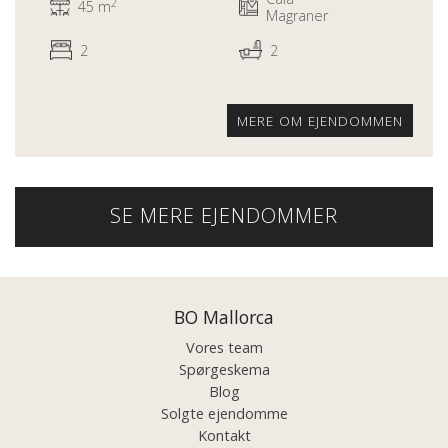
2
45 m
Magraner
2
2
MERE OM EJENDOMMEN
SE MERE EJENDOMMER
BO Mallorca
Vores team
Spørgeskema
Blog
Solgte ejendomme
Kontakt