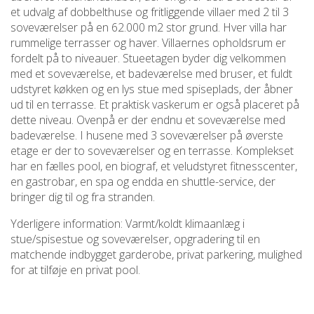
et udvalg af dobbelthuse og fritliggende villaer med 2 til 3
soveværelser på en 62.000 m2 stor grund. Hver villa har
rummelige terrasser og haver. Villaernes opholdsrum er
fordelt på to niveauer. Stueetagen byder dig velkommen
med et soveværelse, et badeværelse med bruser, et fuldt
udstyret køkken og en lys stue med spiseplads, der åbner
ud til en terrasse. Et praktisk vaskerum er også placeret på
dette niveau. Ovenpå er der endnu et soveværelse med
badeværelse. I husene med 3 soveværelser på øverste
etage er der to soveværelser og en terrasse. Komplekset
har en fælles pool, en biograf, et veludstyret fitnesscenter,
en gastrobar, en spa og endda en shuttle-service, der
bringer dig til og fra stranden.
Yderligere information: Varmt/koldt klimaanlæg i
stue/spisestue og soveværelser, opgradering til en
matchende indbygget garderobe, privat parkering, mulighed
for at tilføje en privat pool.