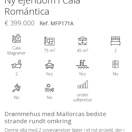
Romántica
€ 399.000
Ref. MFP171A
Cala
2
2
75 m
45 m
2
Magraner
2
Yes
Yes
No
under
No
No
udførelse
Drømmehus med Mallorcas bedste
strande rundt omkring
Denne villa med 2 soveværelser ligger i et nyt projekt, der i