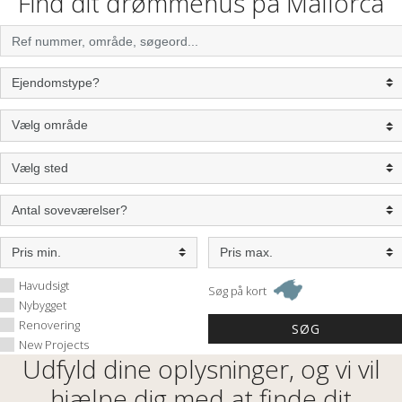
Find dit drømmehus på Mallorca
Havudsigt
Søg på kort
Nybygget
Renovering
New Projects
Udfyld dine oplysninger, og vi vil
hjælpe dig med at finde dit