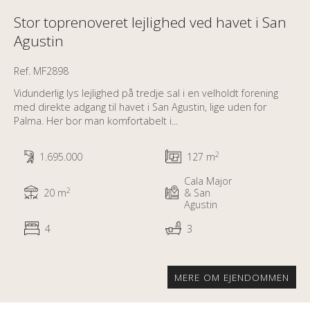
Stor toprenoveret lejlighed ved havet i San
Agustin
Ref. MF2898
Vidunderlig lys lejlighed på tredje sal i en velholdt forening
med direkte adgang til havet i San Agustin, lige uden for
Palma. Her bor man komfortabelt i...
2
1.695.000
127 m
Cala Major
2
20 m
& San
Agustin
4
3
MERE OM EJENDOMMEN