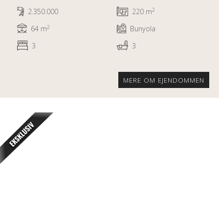
2
2.350.000
220 m
2
64 m
Bunyola
3
3
MERE OM EJENDOMMEN