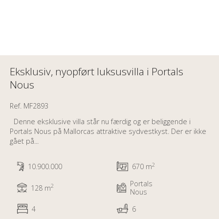
Eksklusiv, nyopført luksusvilla i Portals
Nous
Ref. MF2893
Denne eksklusive villa står nu færdig og er beliggende i
Portals Nous på Mallorcas attraktive sydvestkyst. Der er ikke
gået på...
2
10.900.000
670 m
Portals
2
128 m
Nous
4
6