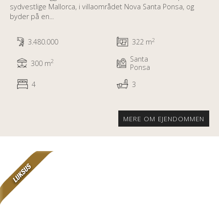
sydvestlige Mallorca, i villaområdet Nova Santa Ponsa, og
byder på en...
2
3.480.000
322 m
Santa
2
300 m
Ponsa
4
3
MERE OM EJENDOMMEN