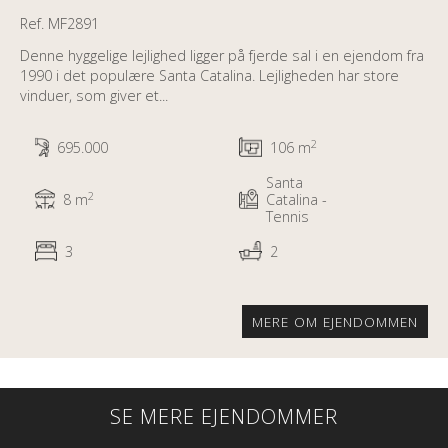
Ref. MF2891
Denne hyggelige lejlighed ligger på fjerde sal i en ejendom fra
1990 i det populære Santa Catalina. Lejligheden har store
vinduer, som giver et...
2
695.000
106 m
Santa
2
8 m
Catalina -
Tennis
3
2
MERE OM EJENDOMMEN
SE MERE EJENDOMMER