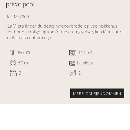
privat pool
Ref. MF2900
I La Vileta finder du dette nyrenoverede og lyse rækkehus.
Her bor du i rolige og komfortable omgivelser, kun få minutter
fra Palmas centrum og i...
2
950.000
111 m
2
50 m
La Vileta
3
2
MERE OM EJENDOMMEN