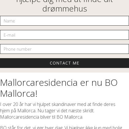
drømmehus
Name
E-mail
Phone number
Mallorcaresidencia er nu BO
Mallorca!
I over 20 år har vi hjulpet skandinaver med at finde deres
hjem på Mallorca. Nu tager vi det næste skridt.
Mallorcaresidencia bliver til BO Mallorca.
BO står for det, vi gør hver dag. Vi hjælper ikke kun med bolig,