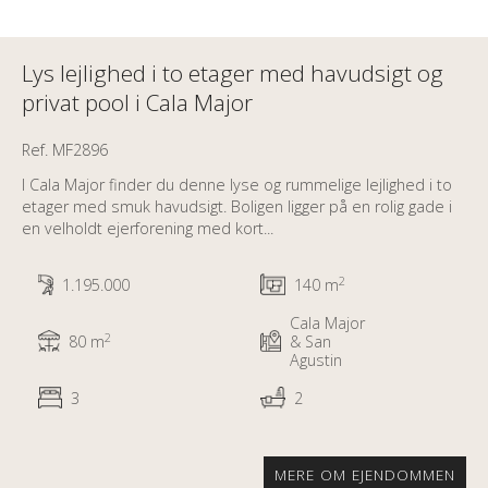
Lys lejlighed i to etager med havudsigt og
privat pool i Cala Major
Ref. MF2896
I Cala Major finder du denne lyse og rummelige lejlighed i to
etager med smuk havudsigt. Boligen ligger på en rolig gade i
en velholdt ejerforening med kort...
2
1.195.000
140 m
Cala Major
2
80 m
& San
Agustin
3
2
MERE OM EJENDOMMEN