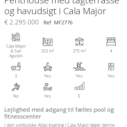
og havudsigt i Cala Major
€ 2.295.000
Ref. MF2776
Cala Major
2
2
& San
253 m
275 m
4
Agustin
3
Yes
Yes
Yes
No
Yes
E
Lejlighed med adgang til fælles pool og
fitnesscenter
I den symbolske Atlas-bygning i Cala Major ligger denne