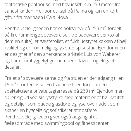
fantastiske penthouse med havudsigt, kun 250 meter fra
sandstranden. Her bor du tæt på Palma og kun en kort
gåtur fra marinaen i Cala Nova.
Penthouselejligheden har et boligareal på 253 m², fordelt
på fire rummelige soveværelser, tre badeværelser (to af
dem en suite), et gæstetoilet, et fuldt udstyret køkken af høj
kvalitet og en rummelig og lys stue-spisestue. Ejendommen
er designet af den anerkendte arkitekt Luis von Waberer
og har et omhyggeligt gennemtænkt layout og elegante
detaljer.
Fra et af soveværelserne og fra stuen er der adgang til en
15 m² stor terrasse. En trappe i stuen fører til den
spektakulære private tagterrasse på 260 m². Ejendommen
skiller sig ud ved sin lysstyrke med materialer af høj kvalitet
og detaljer som buede glasdøre og lyse overflader, som
skaber en hyggelig og sofistikeret atmosfære.
Penthouselejligheden giver også adgang til et
fællesområde med swimmingpool og fitnesscenter.