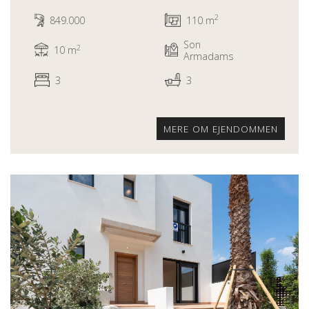
2
849.000
110 m
Son
2
10 m
Armadams
3
3
MERE OM EJENDOMMEN