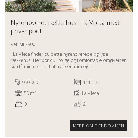
Nyrenoveret rækkehus i La Vileta med
privat pool
Ref. MF2900
I La Vileta finder du dette nyrenoverede og lyse
rækkehus. Her bor du i rolige og komfortable omgivelser,
kun få minutter fra Palmas centrum og i...
2
950.000
111 m
2
50 m
La Vileta
3
2
MERE OM EJENDOMMEN