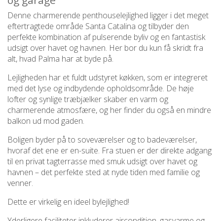
og garage
Denne charmerende penthouselejlighed ligger i det meget
eftertragtede område Santa Catalina og tilbyder den
perfekte kombination af pulserende byliv og en fantastisk
udsigt over havet og havnen. Her bor du kun få skridt fra
alt, hvad Palma har at byde på.
Lejligheden har et fuldt udstyret køkken, som er integreret
med det lyse og indbydende opholdsområde. De høje
lofter og synlige træbjælker skaber en varm og
charmerende atmosfære, og her finder du også en mindre
balkon ud mod gaden.
Boligen byder på to soveværelser og to badeværelser,
hvoraf det ene er en-suite. Fra stuen er der direkte adgang
til en privat tagterrasse med smuk udsigt over havet og
havnen – det perfekte sted at nyde tiden med familie og
venner.
Dette er virkelig en ideel bylejlighed!
Yderligere faciliteter inkluderer aircondition, gasvarme og