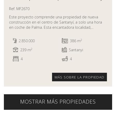
Ref. MF2670
Este proyecto comprende una propiedad de nueva
construcción en el centro de Santanyí, a solo una hora
en coche de Palma. Esta encantadora localidad,...
2
2.850.000
386 m
2
239 m
Santanyi
4
4
MÁS SOBRE LA PROPIEDAD
MOSTRAR MÁS PROPIEDADES