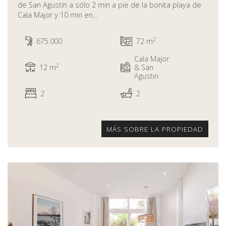
de San Agustín a sólo 2 min a pie de la bonita playa de
Cala Major y 10 min en...
2
675.000
72 m
Cala Major
2
12 m
& San
Agustin
2
2
MÁS SOBRE LA PROPIEDAD