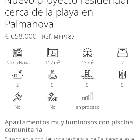
cerca de la playa en
Palmanova
€ 658.000
Ref. MFP187
2
2
Palma Nova
112 m
13 m
2
2
Si
Si
Si
No
No
en proceso
Apartamentos muy luminosos con piscina
comunitaria
Situado en la popular zona residencial de Palmanova, este