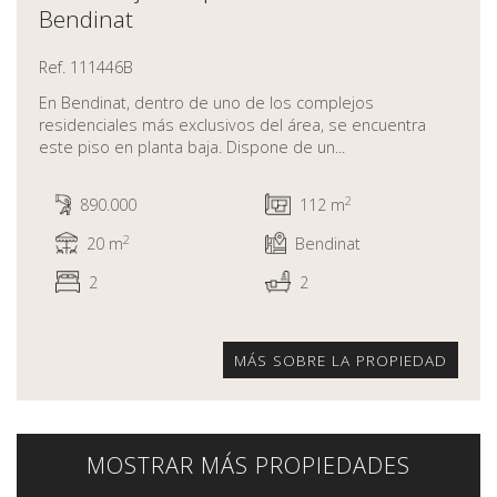
Bendinat
Ref. 111446B
En Bendinat, dentro de uno de los complejos
residenciales más exclusivos del área, se encuentra
este piso en planta baja. Dispone de un...
2
890.000
112 m
2
20 m
Bendinat
2
2
MÁS SOBRE LA PROPIEDAD
MOSTRAR MÁS PROPIEDADES