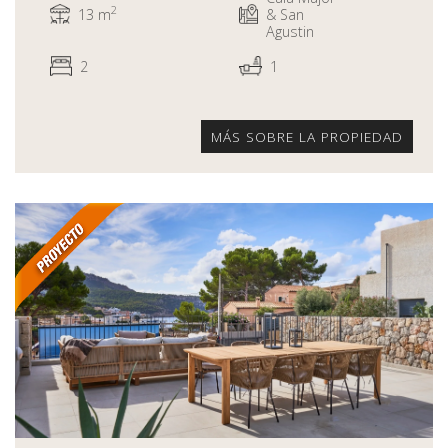
2
13 m
& San
Agustin
2
1
MÁS SOBRE LA PROPIEDAD