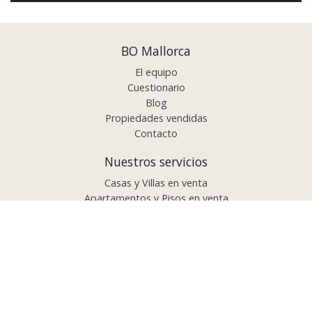
BO Mallorca
El equipo
Cuestionario
Blog
Propiedades vendidas
Contacto
Nuestros servicios
Casas y Villas en venta
Apartamentos y Pisos en venta
Comprar propiedad?
Vender propiedad?
Proyectos e inversiones
Lujo / Exclusivo
Propiedades por área
Palma de Mallorca