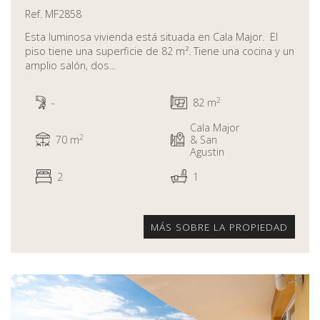
Ref. MF2858
Esta luminosa vivienda está situada en Cala Major. El
piso tiene una superficie de 82 m². Tiene una cocina y un
amplio salón, dos...
2
-
82 m
Cala Major
2
70 m
& San
Agustin
2
1
MÁS SOBRE LA PROPIEDAD