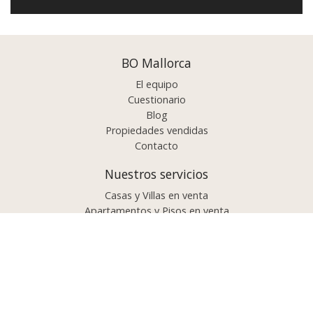
BO Mallorca
El equipo
Cuestionario
Blog
Propiedades vendidas
Contacto
Nuestros servicios
Casas y Villas en venta
Apartamentos y Pisos en venta
Comprar propiedad?
Vender propiedad?
Proyectos e inversiones
Lujo / Exclusivo
Propiedades por área