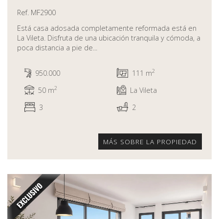
Ref. MF2900
Está casa adosada completamente reformada está en
La Vileta. Disfruta de una ubicación tranquila y cómoda, a
poca distancia a pie de...
2
950.000
111 m
2
50 m
La Vileta
3
2
MÁS SOBRE LA PROPIEDAD