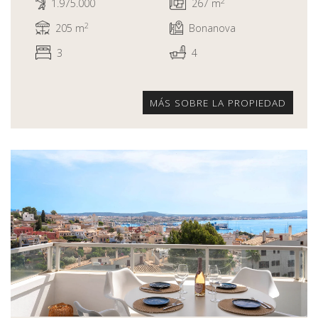
2
1.975.000
267 m
2
205 m
Bonanova
3
4
MÁS SOBRE LA PROPIEDAD