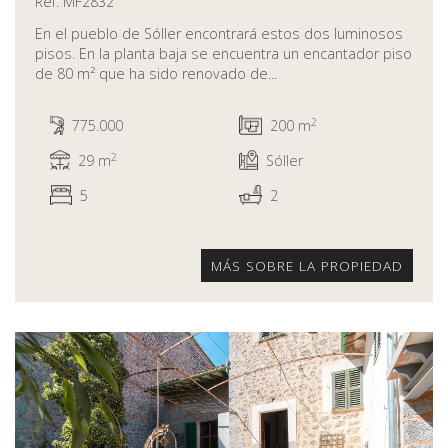
Ref. MF2832
En el pueblo de Sóller encontrará estos dos luminosos
pisos. En la planta baja se encuentra un encantador piso
de 80 m² que ha sido renovado de...
2
775.000
200 m
2
29 m
Sóller
5
2
MÁS SOBRE LA PROPIEDAD