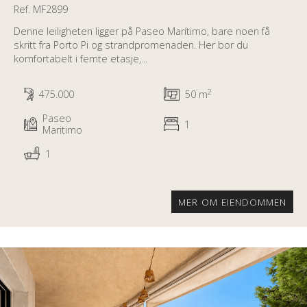
Ref. MF2899
Denne leiligheten ligger på Paseo Marítimo, bare noen få
skritt fra Porto Pi og strandpromenaden. Her bor du
komfortabelt i femte etasje,...
2
475.000
50 m
Paseo
1
Maritimo
1
MER OM EIENDOMMEN