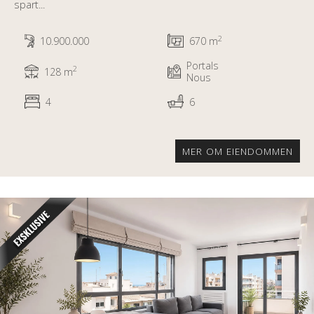
spart...
2
10.900.000
670 m
Portals
2
128 m
Nous
4
6
MER OM EIENDOMMEN