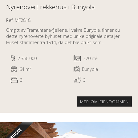
Nyrenovert rekkehus i Bunyola
Ref. MF2818
Omgitt av Tramuntana-fjellene, i vakre Bunyola, finner du
dette nyrenoverte byhuset med unike originale detaljer.
Huset stammer fra 1914, da det ble brukt som...
2
2.350.000
220 m
2
64 m
Bunyola
3
3
MER OM EIENDOMMEN