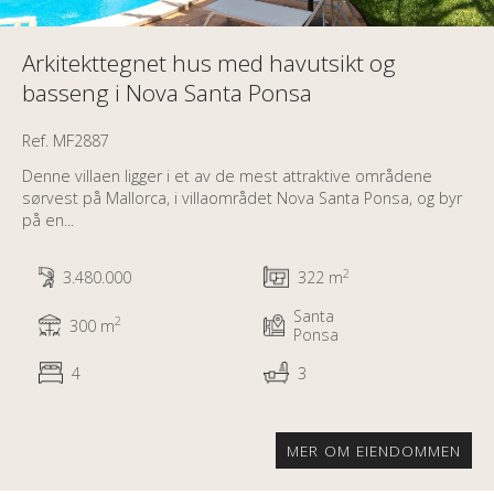
Arkitekttegnet hus med havutsikt og
basseng i Nova Santa Ponsa
Ref. MF2887
Denne villaen ligger i et av de mest attraktive områdene
sørvest på Mallorca, i villaområdet Nova Santa Ponsa, og byr
på en...
2
3.480.000
322 m
Santa
2
300 m
Ponsa
4
3
MER OM EIENDOMMEN