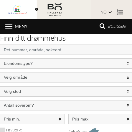
Hopp til innhold
BOLIGSØK
MENY
Finn ditt drømmehus
Havutsikt
Søk på kart