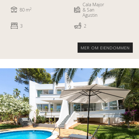
Cala Major
2
80 m
& San
Agustin
3
2
MER OM EIENDOMMEN