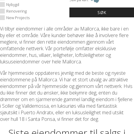
Nybygd
Renovering
New Projects
Vi tilbyr eiendommer i alle områder av Mallorca, ikke bare i en
by eller et område. Våre kunder behøver ikke å involvere flere
meglere, vi finner den rette eiendommen gjennom vårt
omfattende nettverk. Vår portefølje omfatter eksklusive
eiendommer, hus, villaer, leiligheter, loftsleiligheter og
luksuseiendommer over hele Mallorca.
Vår hjemmeside oppdateres jevnlig med de beste og nyeste
eiendommene på Mallorca. Vi har et stort utvalg av attraktive
eiendommer på vår hjemmeside og gjennom vårt nettverk. Hvis
du ikke finner det du ønsker, ikke bekymre deg, enten du
drømmer om en sjarmerende gammel landlig eiendom i fjellene
i Soller og Valldemossa, en luksuriøs villa med fantastisk
sjøutsikt i Puerto Andratx, eller en luksusleilighet med utsikt
over hull 18 i Santa Ponsa, vi finner det for deg.
Siste eiendommer til salgs i