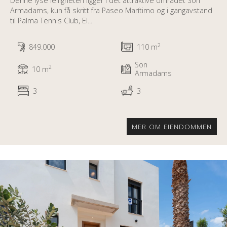
Denne lyse leiligheten ligger i det attraktive området Son
Armadams, kun få skritt fra Paseo Marítimo og i gangavstand
til Palma Tennis Club, El...
2
849.000
110 m
Son
2
10 m
Armadams
3
3
MER OM EIENDOMMEN