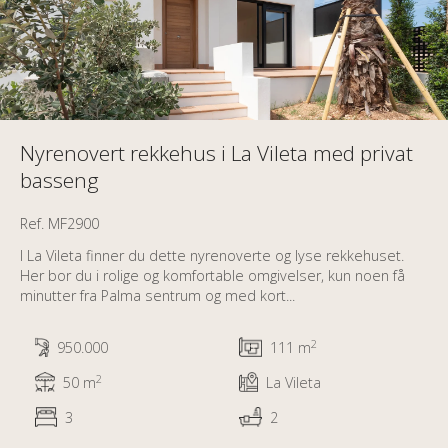
Nyrenovert rekkehus i La Vileta med privat
basseng
Ref. MF2900
I La Vileta finner du dette nyrenoverte og lyse rekkehuset.
Her bor du i rolige og komfortable omgivelser, kun noen få
minutter fra Palma sentrum og med kort...
2
950.000
111 m
2
50 m
La Vileta
3
2