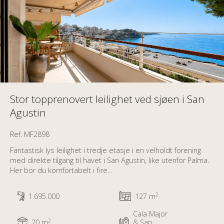
Stor topprenovert leilighet ved sjøen i San
Agustin
Ref. MF2898
Fantastisk lys leilighet i tredje etasje i en velholdt forening
med direkte tilgang til havet i San Agustin, like utenfor Palma.
Her bor du komfortabelt i fire...
2
1.695.000
127 m
Cala Major
2
20 m
& San