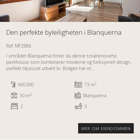
Den perfekte byleiligheten i Blanquerna
Ref. MF2886
I området Blanquerna finner du denne totalrenoverte
penthouse som kombinerer moderne og funksjonell design,
perfekt tilpasset urbant liv. Boligen har et...
2
460.000
73 m
2
30 m
Blanquerna
2
3
MER OM EIENDOMMEN