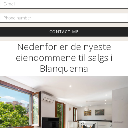
E-mail
Phone number
Nedenfor er de nyeste
eiendommene til salgs i
Blanquerna