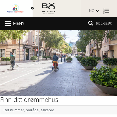
Hopp til innhold
BOLIGSØK
MENY
Finn ditt drømmehus