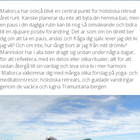
Mallorca har också blivit en central punkt för holistiska retreat
året runt. Kanske planerar du inte att byta din hemma-bas, men
en paus i din dagliga rutin kan bli nog så omvälvande och bidra
till en djupare positiv förändring. Det är som om ön direkt ber
dig om att ta en paus, andas och fråga dig själv: lever jag det liv
jag vill? Och om inte, hur långt bort är jag från mitt drömliv?
Människor har i alla tider dragit sig undan under några dagar,
för att reflektera, med en detox eller olika ritualer, allt för att
sedan återgå till sin vardag och leva sina liv i mer harmoni.
Mallorca välkomnar dig med många olika förslag på yoga- och
meditationsresor, holistiska retreats, och guidade vandringar
genom de vackra och lugna Tramuntana-bergen.