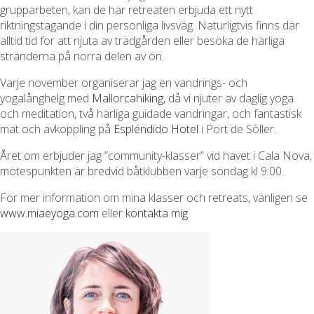
grupparbeten, kan de här retreaten erbjuda ett nytt
riktningstagande i din personliga livsväg. Naturligtvis finns där
alltid tid för att njuta av trädgården eller besöka de härliga
stränderna på norra delen av ön.
Varje november organiserar jag en vandrings- och
yogalånghelg med
Mallorcahiking
, då vi njuter av daglig yoga
och meditation, två härliga guidade vandringar, och fantastisk
mat och avkoppling på
Espléndido Hotel
i Port de Sòller.
Året om erbjuder jag ”community-klasser” vid havet i Cala Nova,
mötespunkten är bredvid båtklubben varje söndag kl 9:00.
För mer information om mina klasser och retreats, vänligen se
www.miaeyoga.com
eller
kontakta mig
.