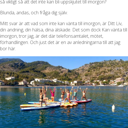
så viktigt så att det inte kan bli uppskjutet till imorgon?
Blunda, andas, och fråga dig själv.
Mitt svar är att vad som inte kan vänta till imorgon, är Ditt Liv,
din andning, din hälsa, dina älskade. Det som dock Kan vänta till
imorgon, tror jag, är det där telefonsamtalet, mötet,
förhandlingen. Och just det är en av anledningarna till att jag
bor här.