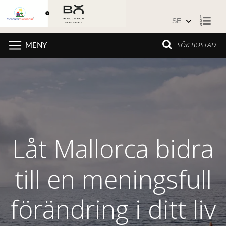
Hoppa till innehåll
SÖK BOSTAD
MENY
Låt Mallorca bidra
till en meningsfull
förändring i ditt liv