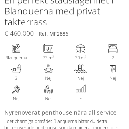
Blanquerna med privat
takterrass
€ 460.000
Ref. MF2886
2
2
Blanquerna
73 m
30 m
2
3
Nej
Nej
Nej
Nej
Nej
E
Nyrenoverat penthouse nära all service
I det charmiga området Blanquerna hittar du detta
helrenoverade penthouse som kombinerar modern och