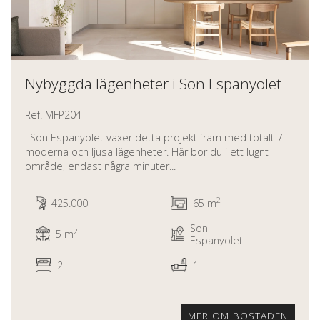
Nybyggda lägenheter i Son Espanyolet
Ref. MFP204
I Son Espanyolet växer detta projekt fram med totalt 7
moderna och ljusa lägenheter. Här bor du i ett lugnt
område, endast några minuter...
2
425.000
65 m
Son
2
5 m
Espanyolet
2
1
MER OM BOSTADEN