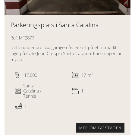
Parkeringsplats i Santa Catalina
Ref. MF2877
Detta underjordiska garage nås enkelt på ett utmärkt
läge på Calle Joan Crespí i Santa Catalina. Parkeringen är
mycket...
2
117.000
17 m
Santa
Catalina -
1
Tennis
1
MER OM BOSTADEN