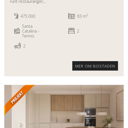
runt restauranger,...
2
475.000
83 m
Santa
Catalina -
2
Tennis
2
MER OM BOSTADEN