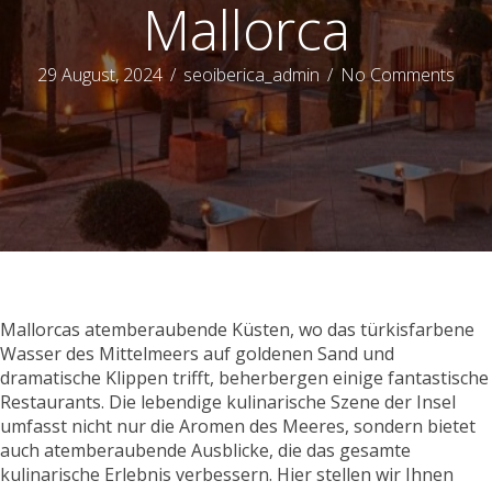
Mallorca
29 August, 2024
/
seoiberica_admin
/
No Comments
Mallorcas atemberaubende Küsten, wo das türkisfarbene
Wasser des Mittelmeers auf goldenen Sand und
dramatische Klippen trifft, beherbergen einige fantastische
Restaurants. Die lebendige kulinarische Szene der Insel
umfasst nicht nur die Aromen des Meeres, sondern bietet
auch atemberaubende Ausblicke, die das gesamte
kulinarische Erlebnis verbessern. Hier stellen wir Ihnen