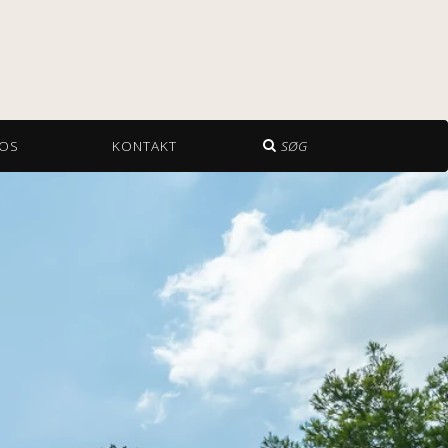
OS
KONTAKT
SØG