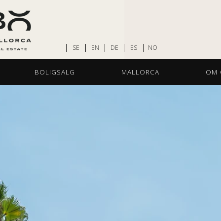
SE
EN
DE
ES
NO
BOLIGSALG
MALLORCA
OM 