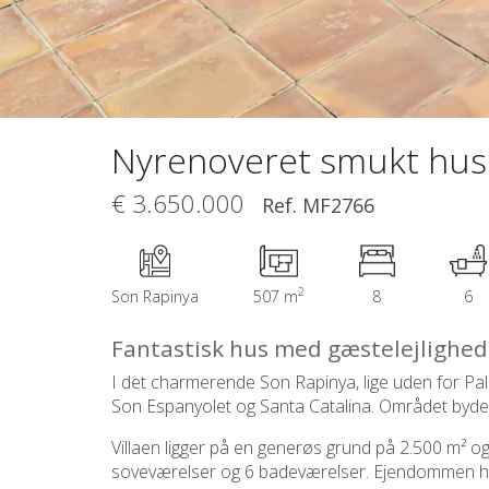
Nyrenoveret smukt hus 
€ 3.650.000
Ref. MF2766
2
Son Rapinya
507 m
8
6
Fantastisk hus med gæstelejlighed
I det charmerende Son Rapinya, lige uden for Pal
Son Espanyolet og Santa Catalina. Området byder o
Villaen ligger på en generøs grund på 2.500 m² og 
soveværelser og 6 badeværelser. Ejendommen har