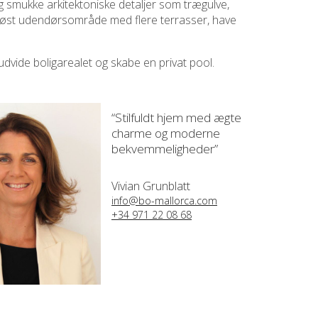
g smukke arkitektoniske detaljer som trægulve,
erøst udendørsområde med flere terrasser, have
udvide boligarealet og skabe en privat pool.
“Stilfuldt hjem med ægte
charme og moderne
bekvemmeligheder”
Vivian Grunblatt
info@bo-mallorca.com
+34 971 22 08 68