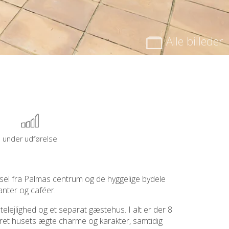
Alle billeder
under udførelse
rsel fra Palmas centrum og de hyggelige bydele
anter og caféer.
elejlighed og et separat gæstehus. I alt er der 8
et husets ægte charme og karakter, samtidig