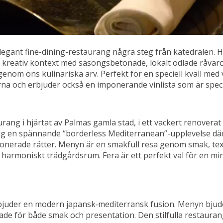
elegant fine-dining-restaurang några steg från katedralen. 
 kreativ kontext med säsongsbetonade, lokalt odlade råvaror
om öns kulinariska arv. Perfekt för en speciell kväll med 
a och erbjuder också en imponerande vinlista som är speciel
urang i hjärtat av Palmas gamla stad, i ett vackert renovera
ig en spännande “borderless Mediterranean”-upplevelse dä
mponerade rätter. Menyn är en smakfull resa genom smak, te
 harmoniskt trädgårdsrum. Fera är ett perfekt val för en min
rbjuder en modern japansk‑mediterransk fusion. Menyn bjuder
 för både smak och presentation. Den stilfulla restauran