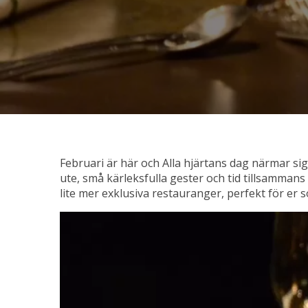
Februari är här och Alla hjärtans dag närmar s
ute, små kärleksfulla gester och tid tillsammans
lite mer exklusiva restauranger, perfekt för er s