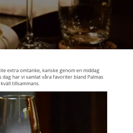
a lite extra omtanke, kanske genom en middag
s dag har vi samlat våra favoriter bland Palmas
 kväll tillsammans.