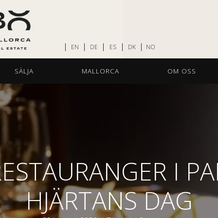
EN
DE
ES
DK
NO
SÄLJA
MALLORCA
OM OSS
RESTAURANGER I P
HJÄRTANS DAG