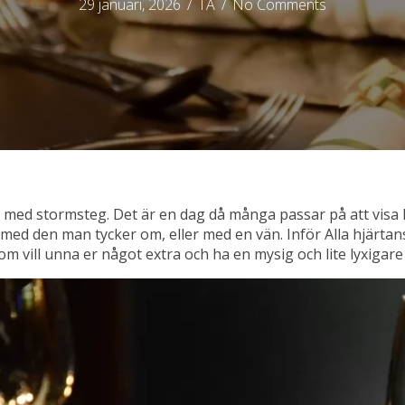
29 januari, 2026
/
TA
/
No Comments
ig med stormsteg. Det är en dag då många passar på att vis
 med den man tycker om, eller med en vän. Inför Alla hjärtan
om vill unna er något extra och ha en mysig och lite lyxigare