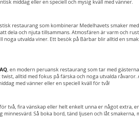
ntisk middag eller en speciell och mysig kväll med vänner.
astisk restaurang som kombinerar Medelhavets smaker med k
 att dela och njuta tillsammans. Atmosfären är varm och rus
till noga utvalda viner. Ett besök på Bàrbar blir alltid en sma
AQ
, en modern peruansk restaurang som tar med gästerna 
 twist, alltid med fokus på färska och noga utvalda råvaro
ddag med vänner eller en speciell kväll för två!
ör två, fira vänskap eller helt enkelt unna er något extra, e
 minnesvärd. Så boka bord, tänd ljusen och låt smakerna, mi