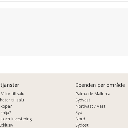
 tjänster
Boenden per område
illor till salu
Palma de Mallorca
eter till salu
Sydväst
u köpa?
Nordväst / Väst
 sälja?
Syd
t och Investering
Nord
Exklusiv
Sydöst