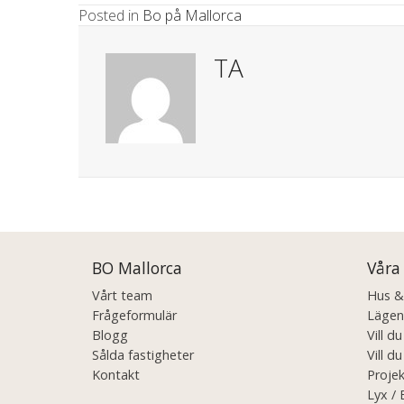
Posted in
Bo på Mallorca
TA
Posts
navigation
BO Mallorca
Våra
Vårt team
Hus & V
Frågeformulär
Lägenh
Blogg
Vill d
Sålda fastigheter
Vill du
Kontakt
Projek
Lyx / 