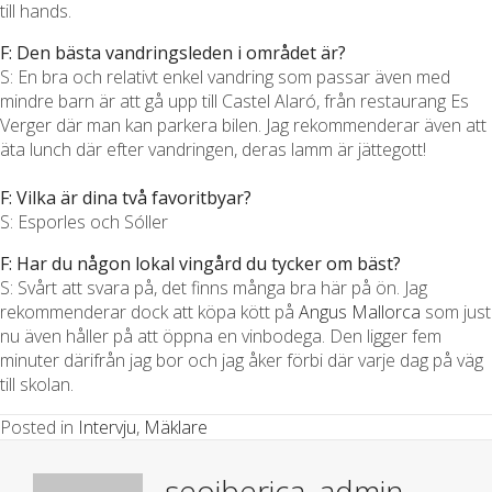
till hands.
F: Den bästa vandringsleden i området är?
S: En bra och relativt enkel vandring som passar även med
mindre barn är att gå upp till Castel Alaró, från restaurang Es
Verger där man kan parkera bilen. Jag rekommenderar även att
äta lunch där efter vandringen, deras lamm är jättegott!
F: Vilka är dina två favoritbyar?
S: Esporles och Sóller
F: Har du någon lokal vingård du tycker om bäst?
S: Svårt att svara på, det finns många bra här på ön. Jag
rekommenderar dock att köpa kött på
Angus Mallorca
som just
nu även håller på att öppna en vinbodega. Den ligger fem
minuter därifrån jag bor och jag åker förbi där varje dag på väg
till skolan.
Posted in
Intervju
,
Mäklare
seoiberica_admin