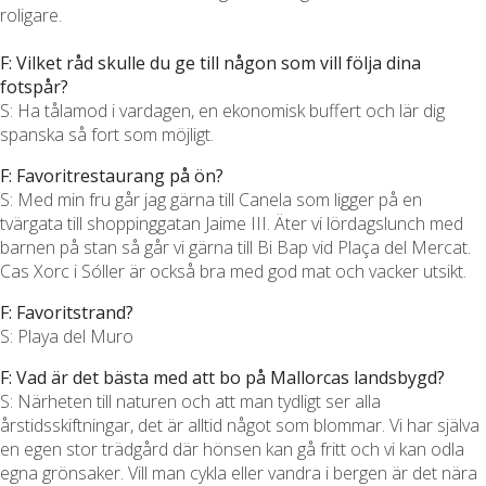
roligare.
F: Vilket råd skulle du ge till någon som vill följa dina
fotspår?
S: Ha tålamod i vardagen, en ekonomisk buffert och lär dig
spanska så fort som möjligt.
F: Favoritrestaurang på ön?
S: Med min fru går jag gärna till Canela som ligger på en
tvärgata till shoppinggatan Jaime III. Äter vi lördagslunch med
barnen på stan så går vi gärna till Bi Bap vid Plaça del Mercat.
Cas Xorc i Sóller är också bra med god mat och vacker utsikt.
F: Favoritstrand?
S: Playa del Muro
F: Vad är det bästa med att bo på Mallorcas landsbygd?
S: Närheten till naturen och att man tydligt ser alla
årstidsskiftningar, det är alltid något som blommar. Vi har själva
en egen stor trädgård där hönsen kan gå fritt och vi kan odla
egna grönsaker. Vill man cykla eller vandra i bergen är det nära