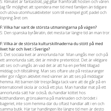
S: Klimatet är fantastiskt, jag gillar framförallt hösten och våren.
Jag får möjlighet att spendera mer tid med familjen än tidigare
och utöva utomhusaktiviteter som till exempel golf, padel och
löpning året om.
F: Vilka har varit de största utmaningarna på vägen?
S: Den spanska byråkratin, det mesta tar längre tid än man tror.
F: Vilka är de största kulturskillnaderna du stött på med
livet här och livet i Sverige?
S: Det sociala livet är annorlunda här. Man umgås mer och på
ett annorlunda sätt, det är mindre pretentiöst. Det är viktigare
att ses och umgås än vad det är att ha en perfekt tillagad
middag och tillställning. Man ses oftare ute på restauranger
eller gör någon aktivitet med vänner än att ses på middagar
hemma. Att barnen blir trespråkiga tack vare att de går på en
internationell skola är också ett plus. Man handlar mat på ett
annorlunda sätt här också; du handlar köttet hos
kötthandlaren, grönsakerna på marknaden och brödet i
bageriet, inte som hemma där du oftast handlar allt i en och
samma butik. Här tar handlingen lite längre tid men är desto