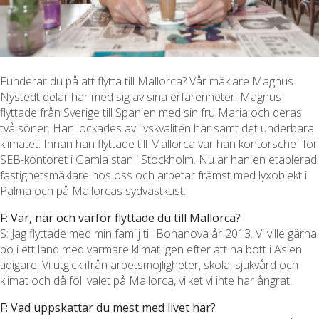
Funderar du på att flytta till Mallorca? Vår mäklare Magnus
Nystedt delar här med sig av sina erfarenheter. Magnus
flyttade från Sverige till Spanien med sin fru Maria och deras
två söner. Han lockades av livskvalitén här samt det underbara
klimatet. Innan han flyttade till Mallorca var han kontorschef för
SEB-kontoret i Gamla stan i Stockholm. Nu är han en etablerad
fastighetsmäklare hos oss och arbetar främst med lyxobjekt i
Palma och på Mallorcas sydvästkust.
F: Var, när och varför flyttade du till Mallorca?
S: Jag flyttade med min familj till Bonanova år 2013. Vi ville gärna
bo i ett land med varmare klimat igen efter att ha bott i Asien
tidigare. Vi utgick ifrån arbetsmöjligheter, skola, sjukvård och
klimat och då föll valet på Mallorca, vilket vi inte har ångrat.
F: Vad uppskattar du mest med livet här?