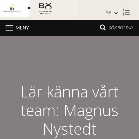
Hoppa till innehåll
SÖK BOSTAD
MENY
Lär känna vårt
team: Magnus
Nystedt