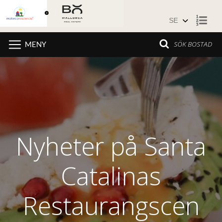
Hoppa till innehåll
SÖK BOSTAD
MENY
Nyheter på Santa
Catalinas
Restaurangscen