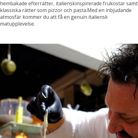
hembakade efterrätter, italienskinspirerade frukostar samt
klassiska rätter som pizzor och pasta.Med en inbjudande
atmosfär kommer du att få en genuin italiensk
matupplevelse.