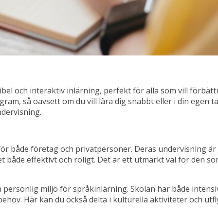
l och interaktiv inlärning, perfekt för alla som vill förbätt
, så oavsett om du vill lära dig snabbt eller i din egen takt
ndervisning.
r både företag och privatpersoner. Deras undervisning är 
både effektivt och roligt. Det är ett utmärkt val för den som
 personlig miljö för språkinlärning. Skolan har både inten
 behov. Här kan du också delta i kulturella aktiviteter och 