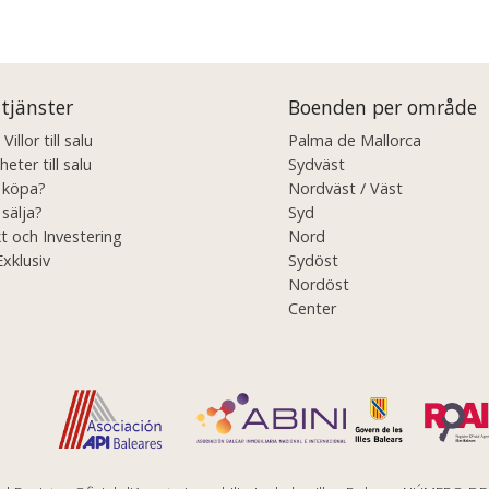
 tjänster
Boenden per område
illor till salu
Palma de Mallorca
eter till salu
Sydväst
u köpa?
Nordväst / Väst
 sälja?
Syd
t och Investering
Nord
Exklusiv
Sydöst
Nordöst
Center