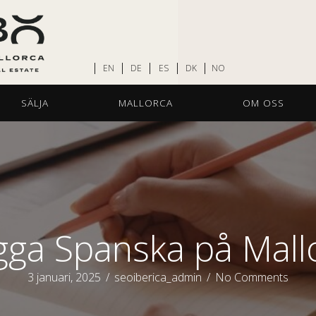
EN
DE
ES
DK
NO
SÄLJA
MALLORCA
OM OSS
gga Spanska på Mall
3 januari, 2025
/
seoiberica_admin
/
No Comments