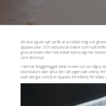
Att lära sig ett nytt språk är en både rolig och giva
djupare plan. Och vad passar bättre som nyårslöfte ä
göra ärenden eller helt enkelt känna dig mer hemma p
sent att börja!
I det här blogginlägget delar vi med oss av några s
intensivkurs eller vill ta det i din egen takt online, 
utan det ger också en djupare förståelse för både 