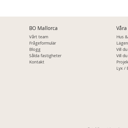
Posts
navigation
BO Mallorca
Våra
Vårt team
Hus & V
Frågeformulär
Lägenh
Blogg
Vill d
Sålda fastigheter
Vill du
Kontakt
Projek
Lyx / 