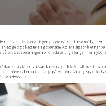
nde resa, och det kan verkligen öppna dörrar till nya möjligheter 
n att ge sig på att lära sig spanska? Att lära sig språket här p
å ön. Det spelar ingen roll om du är ung eller gammal, nybörjare
pråkkurser på Mallorca som kan vara perfekt för att kickstarta d
finns det många alternativ att välja på. Att börja lära sig spanska 
ön och dess kultur.