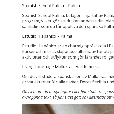
Spanish School Palma – Palma
Spanish School Palma, belägen i hjärtat av Palma
program, vilket gör att du kan anpassa din inlä
samtidigt som du får uppleva den spanska kultu
Estudio Hispánico – Palma
Estudio Hispánico är en charmig språkskola i P
kurser och mer avslappnade alternativ för att pa
aktiviteter och utflykter som gör lärandet rolig
Living Language Mallorca – Valldemossa
Om du vill studera spanska i en av Mallorcas mes
privatlektioner för alla nivåer. Deras flexibla u
Oavsett om du är nybörjare eller har studerat spansk
avslappnad takt, så finns det gott om alternativ att 