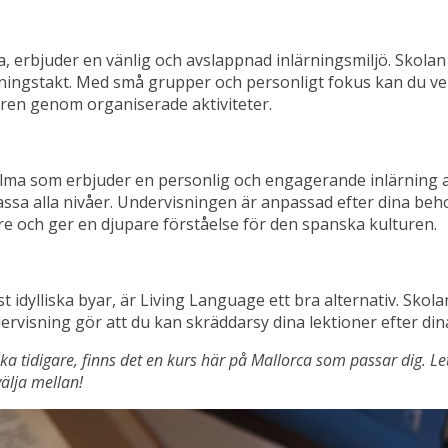
, erbjuder en vänlig och avslappnad inlärningsmiljö. Skolan
rningstakt. Med små grupper och personligt fokus kan du verk
ren genom organiserade aktiviteter.
alma som erbjuder en personlig och engagerande inlärning a
ssa alla nivåer. Undervisningen är anpassad efter dina behov,
are och ger en djupare förståelse för den spanska kulturen.
t idylliska byar, är Living Language ett bra alternativ. Sk
ndervisning gör att du kan skräddarsy dina lektioner efter di
a tidigare, finns det en kurs här på Mallorca som passar dig. Let
välja mellan!