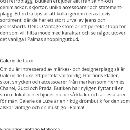
och retroplagg. Butiken erbjuder allt från skinn-och
denimjackor, skjortor, unika accessoarer och statement-
plagg. Ett extra tips är att kolla igenom deras Levis
sortiment, där de har ett stort urval av jeans och
jeansshorts. UNICO Vintage store är ett perfekt stopp för
den som vill hitta mode med karaktär och se något utöver
det vanliga i Palmas shoppingutbud.
Galerie de Luxe
Om du är intresserad av märkes- och designerplagg så är
Galerie de Luxe ett perfekt val för dig. Här finns kläder,
skor, smycken och accessoarer från märken som Hermés,
Chanel, Gucci och Prada. Butiken har nyligen flyttat till en
större lokal och erbjuder nu också kläder och accessoarer
för män. Galerie de Luxe är en riktig drömbutik för den som
älskar vintage och en must-go i Palma!
Flamingos vintage Mallorca