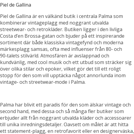
Piel de Gallina
Piel de Gallina är en välkänd butik i centrala Palma som
kombinerar vintageplagg med noggrant utvalda
streetwear‑ och retrokläder. Butiken ligger i den livliga
Costa d’en Brossa‑gatan och bjuder på ett inspirerande
sortiment där både klassiska vintagefynd och moderna
märkesplagg samsas, ofta med influenser från 80‑ och
90‑talets stilvärld. Atmosfären är avslappnad och
kundvänlig, med cool musik och ett utbud som sträcker sig
över olika stilar och epoker, vilket gör det till ett roligt
stopp för den som vill upptäcka något annorlunda inom
vintage‑ och streetwear‑mode i Palma.
Palma har blivit ett paradis för den som älskar vintage och
second hand, med dessa och så många fler butiker som
erbjuder allt från noggrant utvalda kläder och accessoarer
till unika inredningsdetaljer. Oavsett om målet är att hitta
ett statement-plagg, en retrofavorit eller en designerväska,