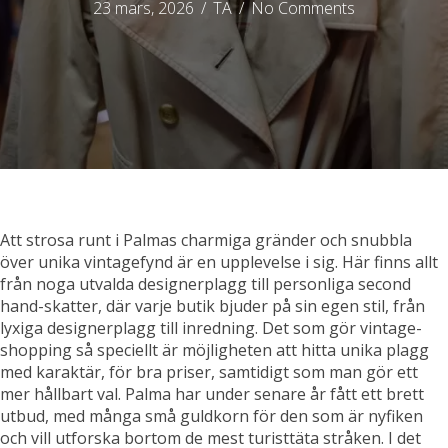
23 mars, 2026
/
TA
/
No Comments
Att strosa runt i Palmas charmiga gränder och snubbla
över unika vintagefynd är en upplevelse i sig. Här finns allt
från noga utvalda designerplagg till personliga second
hand-skatter, där varje butik bjuder på sin egen stil, från
lyxiga designerplagg till inredning.
Det som gör vintage-
shopping så speciellt är möjligheten att hitta unika plagg
med karaktär, för bra priser, samtidigt som man gör ett
mer hållbart val. Palma har under senare år fått ett brett
utbud, med många små guldkorn för den som är nyfiken
och vill utforska bortom de mest turisttäta stråken.
I det