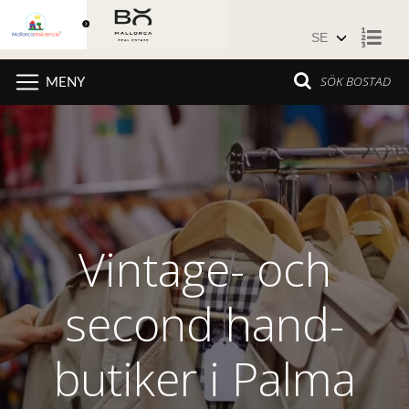
Hoppa till innehåll
SÖK BOSTAD
MENY
Vintage- och
second hand-
butiker i Palma