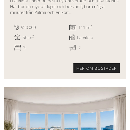
I La Vileta finner du detta nyrenoverade och ljusa radhus.
Här bor du mycket lugnt och bekvämt, bara några
minuter från Palma och en kort...
2
950.000
111 m
2
50 m
La Vileta
3
2
MER OM BOSTADEN