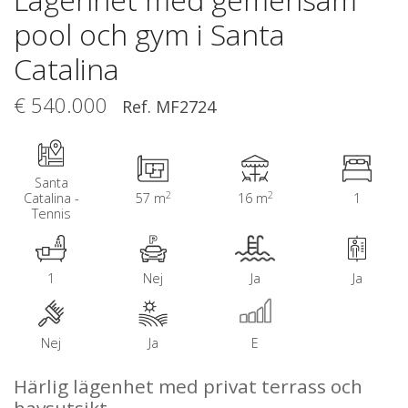
pool och gym i Santa
Catalina
€ 540.000
Ref. MF2724
Santa
2
2
Catalina -
57 m
16 m
1
Tennis
1
Nej
Ja
Ja
Nej
Ja
E
Härlig lägenhet med privat terrass och