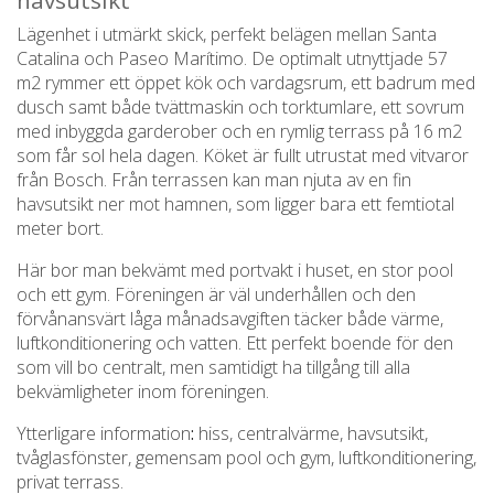
havsutsikt
Lägenhet i utmärkt skick, perfekt belägen mellan Santa
Catalina och Paseo Marítimo. De optimalt utnyttjade 57
m2 rymmer ett öppet kök och vardagsrum, ett badrum med
dusch samt både tvättmaskin och torktumlare, ett sovrum
med inbyggda garderober och en rymlig terrass på 16 m2
som får sol hela dagen. Köket är fullt utrustat med vitvaror
från Bosch. Från terrassen kan man njuta av en fin
havsutsikt ner mot hamnen, som ligger bara ett femtiotal
meter bort.
Här bor man bekvämt med portvakt i huset, en stor pool
och ett gym. Föreningen är väl underhållen och den
förvånansvärt låga månadsavgiften täcker både värme,
luftkonditionering och vatten. Ett perfekt boende för den
som vill bo centralt, men samtidigt ha tillgång till alla
bekvämligheter inom föreningen.
Ytterligare information
:
hiss, centralvärme, havsutsikt,
tvåglasfönster, gemensam pool och gym, luftkonditionering,
privat terrass.