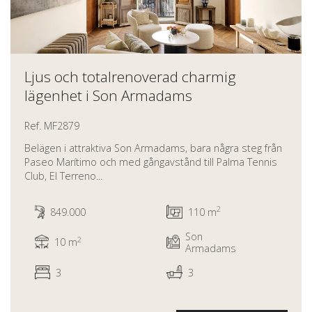
Ljus och totalrenoverad charmig
lägenhet i Son Armadams
Ref. MF2879
Belägen i attraktiva Son Armadams, bara några steg från
Paseo Marítimo och med gångavstånd till Palma Tennis
Club, El Terreno...
2
849.000
110 m
Son
2
10 m
Armadams
3
3