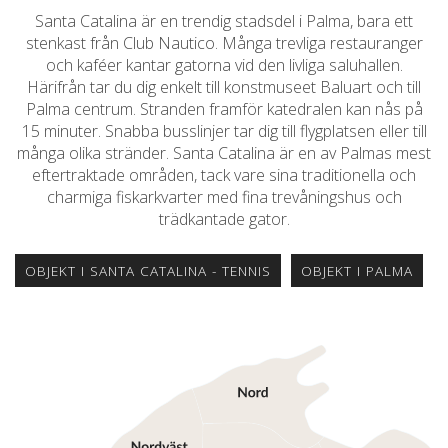
Santa Catalina är en trendig stadsdel i Palma, bara ett
stenkast från Club Nautico. Många trevliga restauranger
och kaféer kantar gatorna vid den livliga saluhallen.
Härifrån tar du dig enkelt till konstmuseet Baluart och till
Palma centrum. Stranden framför katedralen kan nås på
15 minuter. Snabba busslinjer tar dig till flygplatsen eller till
många olika stränder. Santa Catalina är en av Palmas mest
eftertraktade områden, tack vare sina traditionella och
charmiga fiskarkvarter med fina trevåningshus och
trädkantade gator.
OBJEKT I SANTA CATALINA - TENNIS
OBJEKT I PALMA