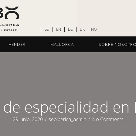
SE
EN
DE
DK
NO
VENDER
MALLORCA
SOBRE NOSOTR
 de especialidad en
29 junio, 2020
/
seoiberica_admin
/
No Comments