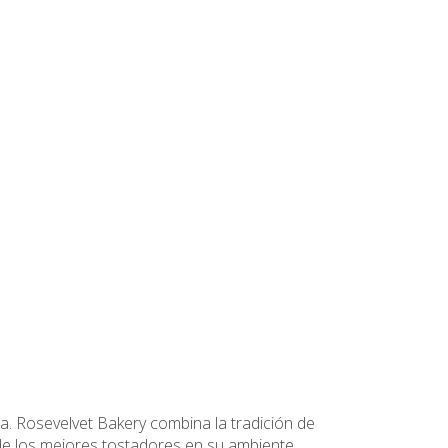
a. Rosevelvet Bakery combina la tradición de
s de los mejores tostadores en su ambiente