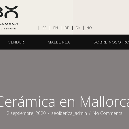
SE
EN
DE
DK
NO
VENDER
MALLORCA
SOBRE NOSOTR
Cerámica en Mallorc
2 septiembre, 2020
/
seoiberica_admin
/
No Comments