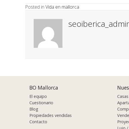
Posted in
Vida en mallorca
seoiberica_admi
Posts
navigation
BO Mallorca
Nues
El equipo
Casas 
Cuestionario
Apart
Blog
Compr
Propiedades vendidas
Vende
Contacto
Proyec
Lujo /