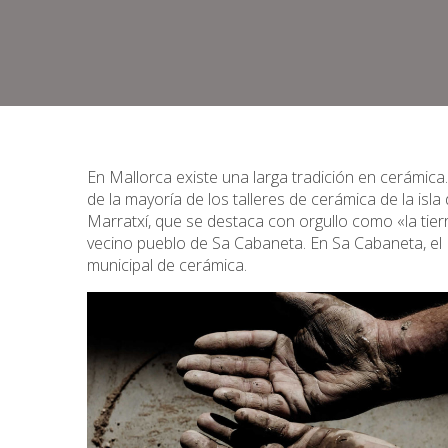
En Mallorca existe una larga tradición en cerámica.
de la mayoría de los talleres de cerámica de la isl
Marratxí, que se destaca con orgullo como «la tierr
vecino pueblo de Sa Cabaneta. En Sa Cabaneta, el
municipal de cerámica.