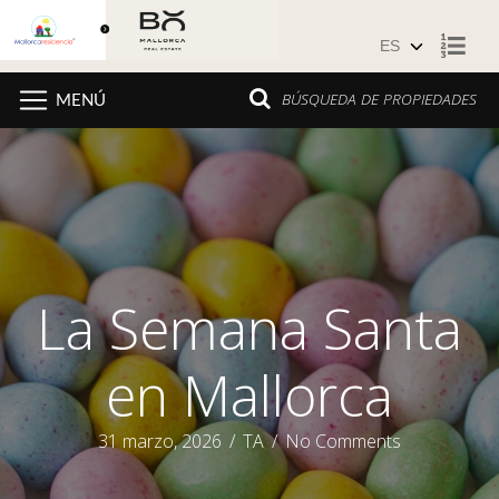
Saltar al contenido
BÚSQUEDA DE PROPIEDADES
MENÚ
La Semana Santa
en Mallorca
31 marzo, 2026
/
TA
/
No Comments