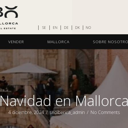
SE
EN
DE
DK
NO
VENDER
MALLORCA
SOBRE NOSOTR
Navidad en Mallorc
4 diciembre, 2024
/
seoiberica_admin
/
No Comments