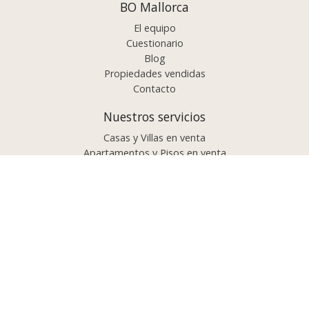
BO Mallorca
El equipo
Cuestionario
Blog
Propiedades vendidas
Contacto
Nuestros servicios
Casas y Villas en venta
Apartamentos y Pisos en venta
Comprar propiedad?
Vender propiedad?
Proyectos e inversiones
Lujo / Exclusivo
Propiedades por área
Palma de Mallorca
Suroeste
Noroeste / Oeste
Sur