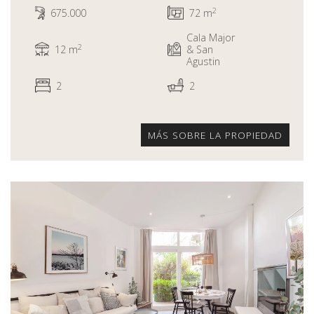
2
675.000
72 m
Cala Major
2
12 m
& San
Agustin
2
2
MÁS SOBRE LA PROPIEDAD