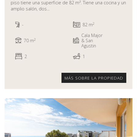
piso tiene una superficie de 82 m². Tiene una cocina y un
amplio salón, dos...
2
-
82 m
Cala Major
2
70 m
& San
Agustin
2
1
MÁS SOBRE LA PROPIEDAD