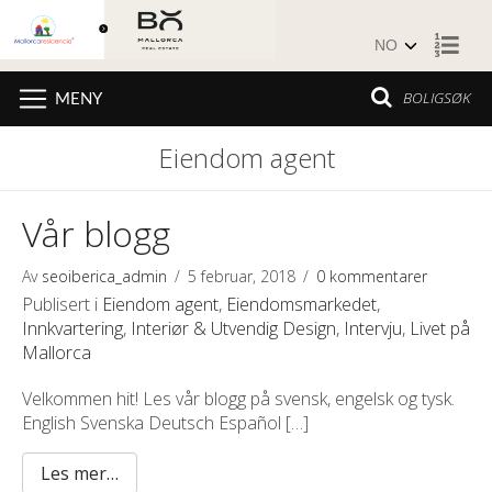
Hopp til innhold
BOLIGSØK
MENY
Eiendom agent
Vår blogg
Av
seoiberica_admin
/
5 februar, 2018
/
0 kommentarer
Publisert i
Eiendom agent
,
Eiendomsmarkedet
,
Innkvartering
,
Interiør & Utvendig Design
,
Intervju
,
Livet på
Mallorca
Velkommen hit! Les vår blogg på svensk, engelsk og tysk.
English Svenska Deutsch Español […]
Les mer…