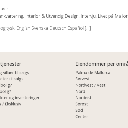
arer
nnkvartering
,
Interiør & Utvendig Design
,
Intervju
,
Livet på Mallo
 og tysk. English Svenska Deutsch Español […]
 tjenester
Eiendommer per omr
 villaer til salgs
Palma de Mallorca
eter til salgs
Sørvest
 bolig?
Nordvest / Vest
bolig?
Nord
kter og investeringer
Nordøst
 / Eksklusiv
Sørøst
Sød
Center