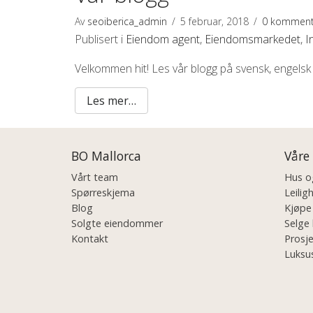
Av
seoiberica_admin
/
5 februar, 2018
/
0 komment
Publisert i
Eiendom agent
,
Eiendomsmarkedet
,
I
Velkommen hit! Les vår blogg på svensk, engelsk
Les mer…
BO Mallorca
Våre
Vårt team
Hus og
Spørreskjema
Leiligh
Blog
Kjøpe
Solgte eiendommer
Selge 
Kontakt
Prosje
Luksus