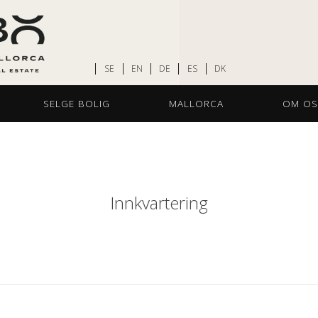
SE
EN
DE
ES
DK
SELGE BOLIG
MALLORCA
OM OS
Innkvartering