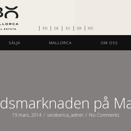
EN
DE
ES
DK
NO
SÄLJA
MALLORCA
OM OSS
dsmarknaden på Ma
19 mars, 2014
/
seoiberica_admin
/
No Comments