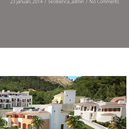
23 januari, 2014
/
seoiberica_admin
/
No Comments