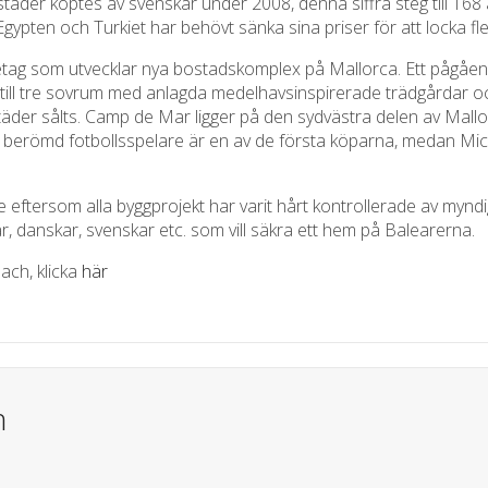
täder köptes av svenskar under 2008, denna siffra steg till 168
gypten och Turkiet har behövt sänka sina priser för att locka fler
retag som utvecklar nya bostadskomplex på Mallorca. Ett pågåe
till tre sovrum med anlagda medelhavsinspirerade trädgårdar o
ostäder sålts. Camp de Mar ligger på den sydvästra delen av Mall
 berömd fotbollsspelare är en av de första köparna, medan Micha
e eftersom alla byggprojekt har varit hårt kontrollerade av myndi
ar, danskar, svenskar etc. som vill säkra ett hem på Balearerna.
ch, klicka
här
n