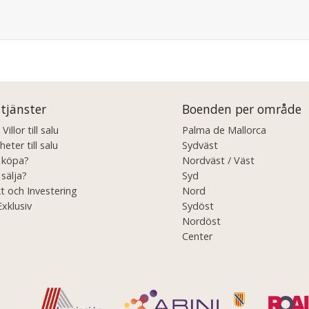
 tjänster
Boenden per område
illor till salu
Palma de Mallorca
eter till salu
Sydväst
u köpa?
Nordväst / Väst
 sälja?
Syd
t och Investering
Nord
Exklusiv
Sydöst
Nordöst
Center