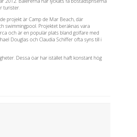
 år 2012. Balererna har lyckats få bostadspriserna
 turister.
nde projekt är Camp de Mar Beach, där
ch swimmingpool. Projektet beräknas vara
orca och är en populär plats bland golfare med
el Douglas och Claudia Schiffer ofta syns till i
gheter. Dessa öar har istället haft konstant hög