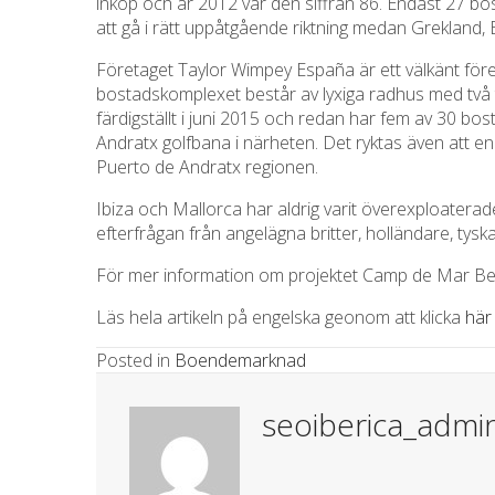
inköp och år 2012 var den siffran 86. Endast 27 bos
att gå i rätt uppåtgående riktning medan Grekland, E
Företaget Taylor Wimpey España är ett välkänt fö
bostadskomplexet består av lyxiga radhus med två 
färdigställt i juni 2015 och redan har fem av 30 b
Andratx golfbana i närheten. Det ryktas även att en
Puerto de Andratx regionen.
Ibiza och Mallorca har aldrig varit överexploaterad
efterfrågan från angelägna britter, holländare, tysk
För mer information om projektet Camp de Mar Bea
Läs hela artikeln på engelska geonom att klicka
här
Posted in
Boendemarknad
seoiberica_admi