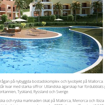
frågan på nybyggda bostadskomplex och lyxobjekt på Mallorca. Dett
tår kvar med starka siffror. Utländska ägarskap har fördubbla
britannien, Tyskland, Ryssland och Sverige.
venska och ryska marknaden ökat på Mallorca, Menorca och Ibiza