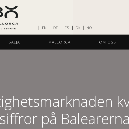
EN
DE
ES
DK
NO
SÄLJA
MALLORCA
OM OSS
tighetsmarknaden kv
siffror på Balearern