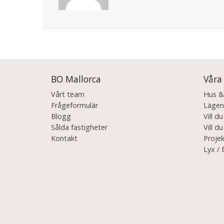
Posts
navigation
BO Mallorca
Våra
Vårt team
Hus & V
Frågeformulär
Lägenh
Blogg
Vill d
Sålda fastigheter
Vill du
Kontakt
Projek
Lyx / 