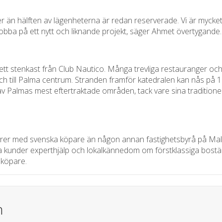
mer än hälften av lägenheterna är redan reserverade. Vi är mycke
jobba på ett nytt och liknande projekt, säger Ahmet övertygande.
ett stenkast från Club Nautico. Många trevliga restauranger och k
och till Palma centrum. Stranden framför katedralen kan nås på 10 
n av Palmas mest eftertraktade områden, tack vare sina tradition
ärer med svenska köpare än någon annan fastighetsbyrå på Mal
ina kunder experthjälp och lokalkännedom om förstklassiga bostäd
 köpare.
n