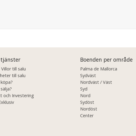
 tjänster
Boenden per område
illor till salu
Palma de Mallorca
eter till salu
Sydväst
u köpa?
Nordväst / Väst
 sälja?
Syd
t och Investering
Nord
Exklusiv
Sydöst
Nordöst
Center