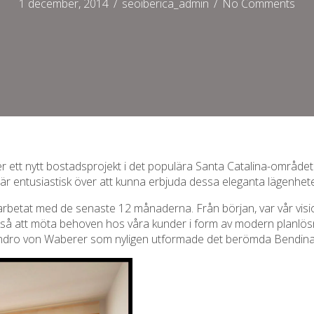
1 december, 2014
/
seoiberica_admin
/
No Comments
er ett nytt bostadsprojekt i det populära Santa Catalina-området
är entusiastisk över att kunna erbjuda dessa eleganta lägenhete
r arbetat med de senaste 12 månaderna. Från början, var vår vis
ckså att möta behoven hos våra kunder i form av modern planlösn
ejandro von Waberer som nyligen utformade det berömda Bendina