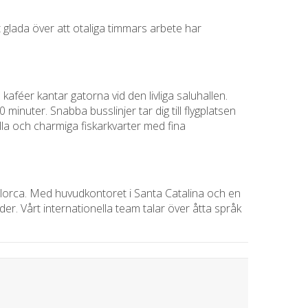
t glada över att otaliga timmars arbete har
aféer kantar gatorna vid den livliga saluhallen.
minuter. Snabba busslinjer tar dig till flygplatsen
ella och charmiga fiskarkvarter med fina
lorca. Med huvudkontoret i Santa Catalina och en
er. Vårt internationella team talar över åtta språk