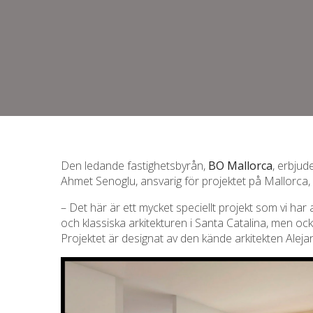
Den ledande fastighetsbyrån,
BO Mallorca
, erbjud
Ahmet Senoglu, ansvarig för projektet på Mallorca, 
– Det här är ett mycket speciellt projekt som vi ha
och klassiska arkitekturen i Santa Catalina, men o
Projektet är designat av den kände arkitekten Al