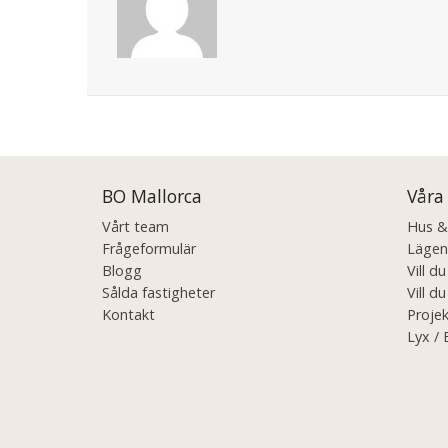
Posts
navigation
BO Mallorca
Våra
Vårt team
Hus & V
Frågeformulär
Lägenh
Blogg
Vill d
Sålda fastigheter
Vill du
Kontakt
Projek
Lyx / 