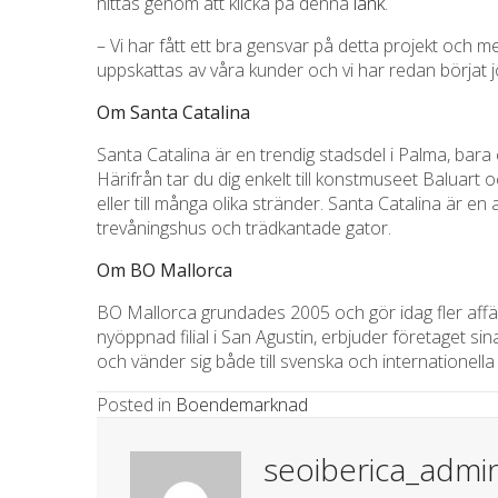
hittas genom att klicka på denna
länk
.
– Vi har fått ett bra gensvar på detta projekt och 
uppskattas av våra kunder och vi har redan börjat 
Om Santa Catalina
Santa Catalina är en trendig stadsdel i Palma, bara 
Härifrån tar du dig enkelt till konstmuseet Baluart 
eller till många olika stränder. Santa Catalina är e
trevåningshus och trädkantade gator.
Om BO Mallorca
BO Mallorca grundades 2005 och gör idag fler aff
nyöppnad filial i San Agustin, erbjuder företaget s
och vänder sig både till svenska och internationella
Posted in
Boendemarknad
seoiberica_admi