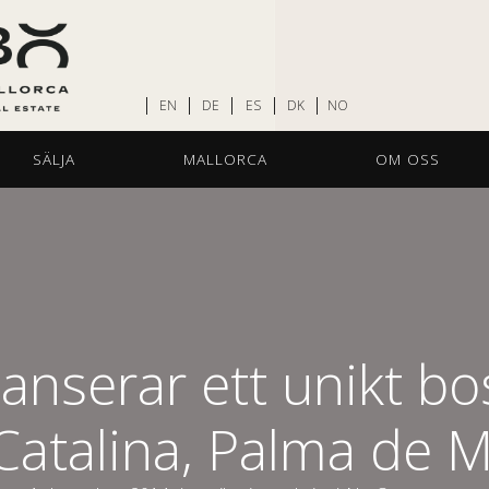
EN
DE
ES
DK
NO
SÄLJA
MALLORCA
OM OSS
anserar ett unikt bo
Catalina, Palma de M