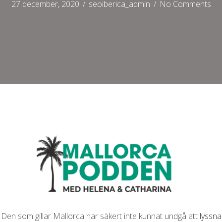
27 december, 2020
/
seoiberica_admin
/
No Comments
Den som gillar Mallorca har säkert inte kunnat undgå att
lyssna