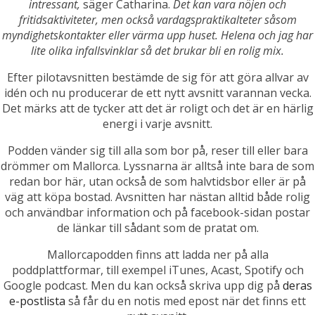
intressant,
säger Catharina.
Det kan vara nöjen och
fritidsaktiviteter, men också vardagspraktikalteter såsom
myndighetskontakter eller värma upp huset. Helena och jag har
lite olika infallsvinklar så det brukar bli en rolig mix.
Efter pilotavsnitten bestämde de sig för att göra allvar av
idén och nu producerar de ett nytt avsnitt varannan vecka.
Det märks att de tycker att det är roligt och det är en härlig
energi i varje avsnitt.
Podden vänder sig till alla som bor på, reser till eller bara
drömmer om Mallorca. Lyssnarna är alltså inte bara de som
redan bor här, utan också de som halvtidsbor eller är på
väg att köpa bostad. Avsnitten har nästan alltid både rolig
och användbar information och på facebook-sidan postar
de länkar till sådant som de pratat om.
Mallorcapodden finns att ladda ner på alla
poddplattformar, till exempel iTunes, Acast, Spotify och
Google podcast. Men du kan också skriva upp dig på
deras
e-postlista
så får du en notis med epost när det finns ett