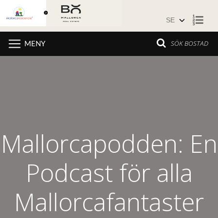
Hoppa till innehåll
SÖK BOSTAD
MENY
Mallorcapodden: En
Podcast för alla
Mallorcafantaster