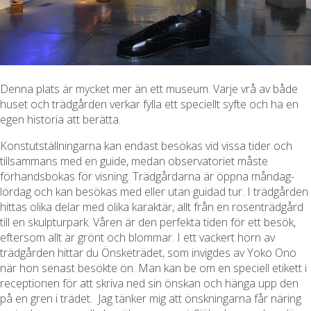
Denna plats är mycket mer än ett museum. Varje vrå av både
huset och trädgården verkar fylla ett speciellt syfte och ha en
egen historia att berätta.
Konstutställningarna kan endast besökas vid vissa tider och
tillsammans med en guide, medan observatoriet måste
förhandsbokas för visning. Trädgårdarna är öppna måndag-
lördag och kan besökas med eller utan guidad tur. I trädgården
hittas olika delar med olika karaktär, allt från en rosenträdgård
till en skulpturpark. Våren är den perfekta tiden för ett besök,
eftersom allt är grönt och blommar. I ett vackert hörn av
trädgården hittar du Önsketrädet, som invigdes av Yoko Ono
när hon senast besökte ön. Man kan be om en speciell etikett i
receptionen för att skriva ned sin önskan och hänga upp den
på en gren i trädet. Jag tänker mig att önskningarna får näring