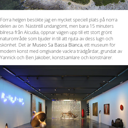
Förra helgen besökte jag en mycket speciell plats på norra
delen av ön. Nästintill undangömt, men bara 15 minuters
bilresa från Alcudia, öppnar vägen upp till ett stort grönt
naturområde som bjuder in till att njuta av dess lugn och
skönhet. Det är
Museo Sa Bassa Blanca
, ett museum för
modern konst med omgivande vackra trädgårdar, grundat av
Yannick och Ben Jakober, konstsamlare och konstnärer.