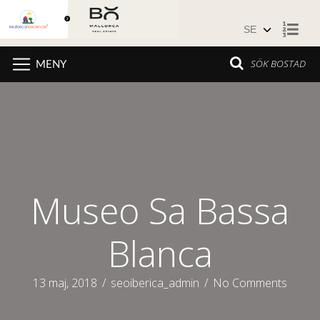
Hoppa till innehåll
SÖK BOSTAD
MENY
Museo Sa Bassa
Blanca
13 maj, 2018
/
seoiberica_admin
/
No Comments