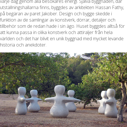
varje dag genom alla besökares energi. Själva byggnaden, där
utställningshallarna finns, byggdes av arkitekten Hassan Fathy,
på begäran av paret Jakober. Design och bygge skedde i
funktion av de samlingar av konstverk, dörrar, detaljer och
tillbehör som de redan hade i sin ägo. Huset byggdes alltså för
att kunna passa in olika konstverk och attiraljer från hela
världen och det har blivit en unik byggnad med mycket levande
historia och anekdoter.