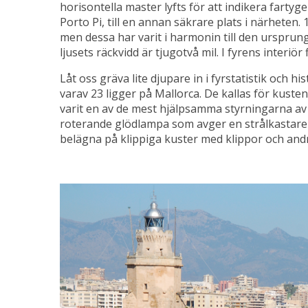
horisontella master lyfts för att indikera farty
Porto Pi, till en annan säkrare plats i närheten
men dessa har varit i harmonin till den ursprun
ljusets räckvidd är tjugotvå mil. I fyrens inter
Låt oss gräva lite djupare in i fyrstatistik och 
varav 23 ligger på Mallorca. De kallas för kust
varit en av de mest hjälpsamma styrningarna av
roterande glödlampa som avger en strålkastare v
belägna på klippiga kuster med klippor och andra