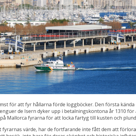
rämst för att fyr hållarna förde loggböcker. Den första kän
renguer de Isern dyker upp i betalningskontona år 1310 för 
på Mallorca fyrarna för att locka fartyg till kusten och pl
yrarnas värde, har de fortfarande inte fått dem att förlora 
 ett besök, inte bara för deras skönhet och historiska inflyt