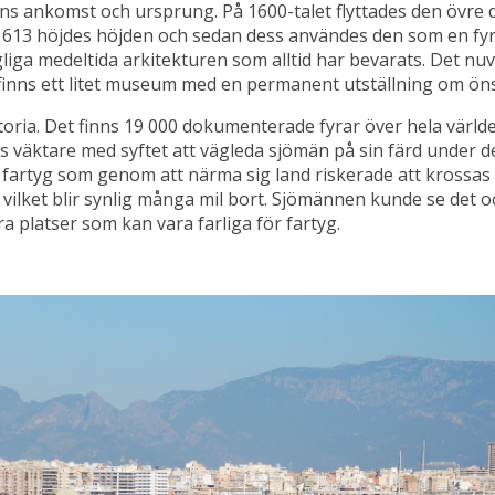
gens ankomst och ursprung. På 1600-talet flyttades den övre 
. 1613 höjdes höjden och sedan dess användes den som en fyr.
gliga medeltida arkitekturen som alltid har bevarats. Det n
iör finns ett litet museum med en permanent utställning om ö
historia. Det finns 19 000 dokumenterade fyrar över hela värl
ens väktare med syftet att vägleda sjömän på sin färd under
 fartyg som genom att närma sig land riskerade att krossa
ilket blir synlig många mil bort. Sjömännen kunde se det och
 platser som kan vara farliga för fartyg.