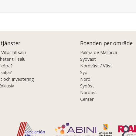
 tjänster
Boenden per område
illor till salu
Palma de Mallorca
eter till salu
Sydväst
u köpa?
Nordväst / Väst
 sälja?
Syd
t och Investering
Nord
Exklusiv
Sydöst
Nordöst
Center