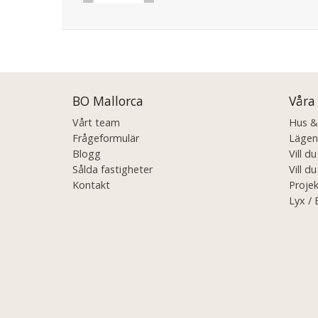
Posts
navigation
BO Mallorca
Våra
Vårt team
Hus & V
Frågeformulär
Lägenh
Blogg
Vill d
Sålda fastigheter
Vill du
Kontakt
Projek
Lyx / 