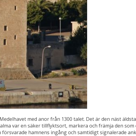
 Medelhavet med anor från 1300 talet. Det är den näst äldst
tt Palma var en säker tillflyktsort, markera och främja den s
 försvarade hamnens ingång och samtidigt signalerade anko