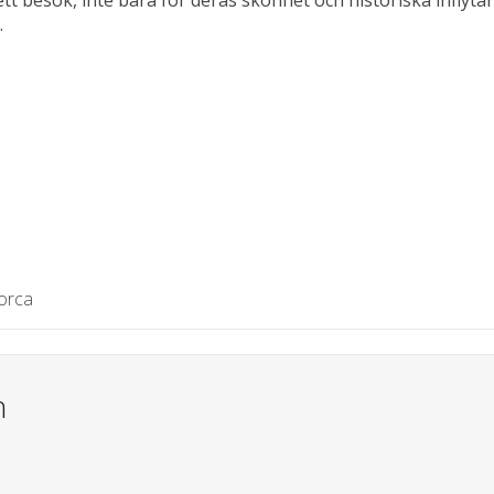
.
orca
n