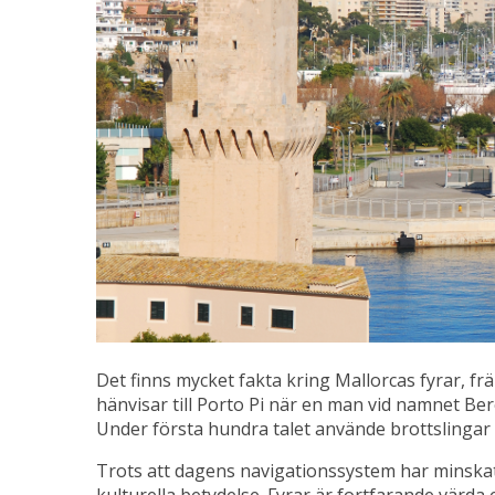
Det finns mycket fakta kring Mallorcas fyrar, f
hänvisar till Porto Pi när en man vid namnet Be
Under första hundra talet använde brottslingar 
Trots att dagens navigationssystem har minskat f
kulturella betydelse. Fyrar är fortfarande värda