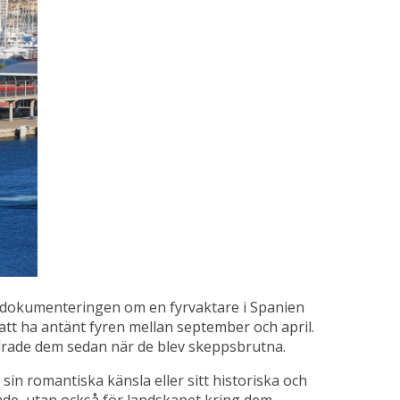
da dokumenteringen om en fyrvaktare i Spanien
att ha antänt fyren mellan september och april.
undrade dem sedan när de blev skeppsbrutna.
sin romantiska känsla eller sitt historiska och
ande, utan också för landskapet kring dem,