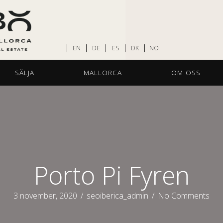
EN
DE
ES
DK
NO
SÄLJA
MALLORCA
OM OSS
Porto Pi Fyren
3 november, 2020
/
seoiberica_admin
/
No Comments