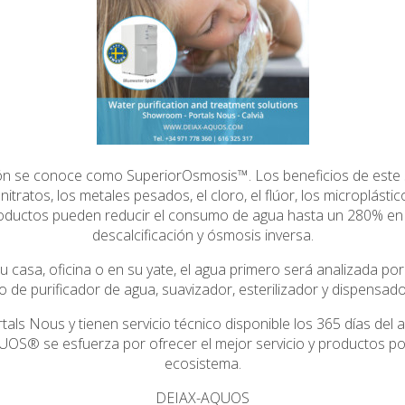
ión se conoce como SuperiorOsmosis™. Los beneficios de este
 nitratos, los metales pesados, el cloro, el flúor, los microplásti
 productos pueden reducir el consumo de agua hasta un 280% en
descalcificación y ósmosis inversa.
su casa, oficina o en su yate, el agua primero será analizada po
ipo de purificador de agua, suavizador, esterilizador y dispens
als Nous y tienen servicio técnico disponible los 365 días del 
OS® se esfuerza por ofrecer el mejor servicio y productos p
ecosistema.
DEIAX-AQUOS