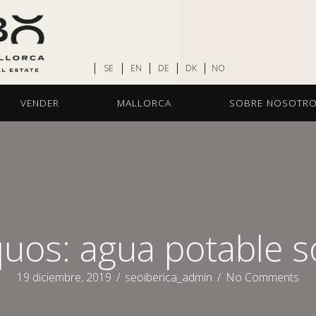
SE
EN
DE
DK
NO
VENDER
MALLORCA
SOBRE NOSOTR
uos: agua potable s
19 diciembre, 2019
/
seoiberica_admin
/
No Comments