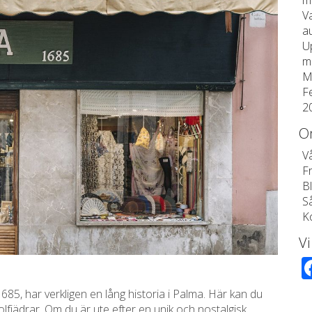
m
V
a
U
m
M
F
2
O
V
F
B
Så
K
Vi
85, har verkligen en lång historia i Palma. Här kan du
 solfjädrar. Om du är ute efter en unik och nostalgisk