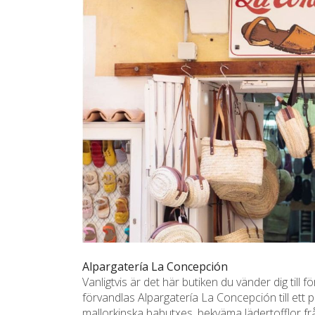
Alpargatería La Concepción
Vanligtvis är det här butiken du vänder dig till
förvandlas Alpargatería La Concepción till ett p
mallorkinska babutxes, bekväma lädertofflor frå