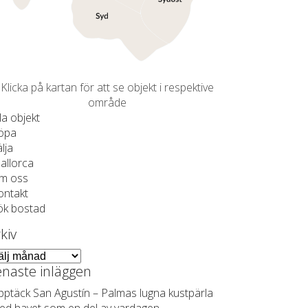
Klicka på kartan för att se objekt i respektive
område
la objekt
öpa
lja
allorca
m oss
ontakt
ök bostad
kiv
iv
naste inläggen
pptäck San Agustín – Palmas lugna kustpärla