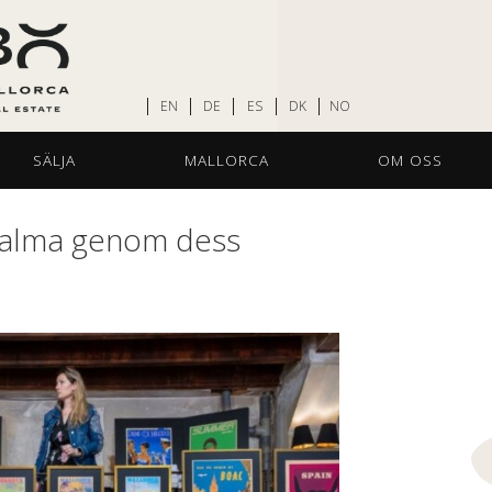
EN
DE
ES
DK
NO
SÄLJA
MALLORCA
OM OSS
Palma genom dess