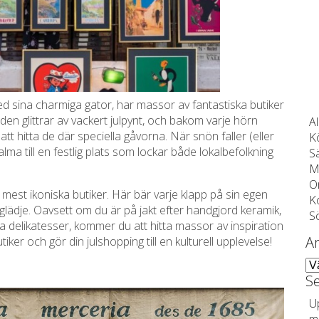
d sina charmiga gator, har massor av fantastiska butiker
en glittrar av vackert julpynt, och bakom varje hörn
Al
t hitta de där speciella gåvorna. När snön faller (eller
K
ma till en festlig plats som lockar både lokalbefolkning
Sä
M
O
mest ikoniska butiker. Här bär varje klapp på sin egen
K
 glädje. Oavsett om du är på jakt efter handgjord keramik,
S
ska delikatesser, kommer du att hitta massor av inspiration
Ar
iker och gör din julshopping till en kulturell upplevelse!
Ark
Se
U