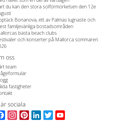
ed havet som en del av vardagen
art du kan den stora solförmörkelsen den 12e
ugusti
pptäck Bonanova, ett av Palmas lugnaste och
est familjevänliga bostadsområden
allorcas bästa beach clubs
estivaler och konserter på Mallorca sommaren
026
m oss
årt team
rågeformulär
logg
lda fastigheter
ontakt
 är sociala
Facebook
Instagram
Pinterest
LinkedIn
Twitter
YouTube